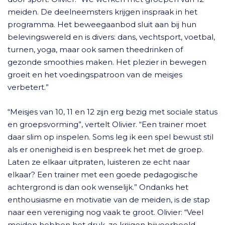
meiden. De deelneemsters krijgen inspraak in het
programma. Het beweegaanbod sluit aan bij hun
belevingswereld en is divers: dans, vechtsport, voetbal,
turnen, yoga, maar ook samen theedrinken of
gezonde smoothies maken. Het plezier in bewegen
groeit en het voedingspatroon van de meisjes
verbetert.”
“Meisjes van 10, 11 en 12 zijn erg bezig met sociale status
en groepsvorming”, vertelt Olivier. “Een trainer moet
daar slim op inspelen. Soms leg ik een spel bewust stil
als er onenigheid is en bespreek het met de groep.
Laten ze elkaar uitpraten, luisteren ze echt naar
elkaar? Een trainer met een goede pedagogische
achtergrond is dan ook wenselijk.” Ondanks het
enthousiasme en motivatie van de meiden, is de stap
naar een vereniging nog vaak te groot. Olivier: “Veel
meiden hebben het druk, ze krijgen bijvoorbeeld