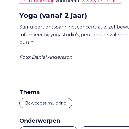
peutervoetbal
. Voorbeeld:
www.voetjebal.nl
.
Yoga
(vanaf 2 jaar)
Stimuleert ontspanning, concentratie, zelfbewu
Informeer bij yogastudio’s, peuterspeelzalen e
buurt.
Foto: Daniel Andersson
Thema
Beweegstimulering
Onderwerpen