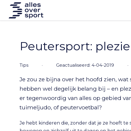
Peutersport: plezi
tips
·
Geactualiseerd: 4-04-2019
·
Je zou ze bijna over het hoofd zien, wa
hebben wel degelijk belang bij – en plez
er tegenwoordig van alles op gebied va
tuimeljudo, of peutervoetbal?
Je hebt kinderen die, zonder dat je ze hoeft t
bewegen en zichzelf uit te dagen op het gebied