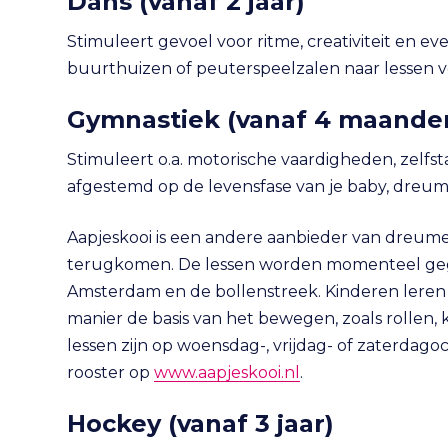
Dans
(vanaf 2 jaar)
Stimuleert gevoel voor ritme, creativiteit en ev
buurthuizen of peuterspeelzalen naar lessen v
Gymnastiek
(vanaf 4 maande
Stimuleert o.a. motorische vaardigheden, zelfstan
afgestemd op de levensfase van je baby, dreum
Aapjeskooi is een andere aanbieder van dreume
terugkomen. De lessen worden momenteel gegev
Amsterdam en de bollenstreek. Kinderen leren b
manier de basis van het bewegen, zoals rollen,
lessen zijn op woensdag-, vrijdag- of zaterdago
rooster op
www.aapjeskooi.nl
.
Hockey
(vanaf 3 jaar)