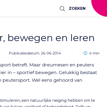
ZOEKEN
er, bewegen en leren
Leestijd
Publicatiedatum: 26-06-2014
·
4 min
t sport betreft. Maar dreumesen en peuters
ier in – sportief bewegen. Gelukkig bestaat
n peutersport. Wel eens gehoord van
e stimuleren, een natuurlijke neiging hebben om te
 van balans, snelheid of behendigheid. Zelfs op