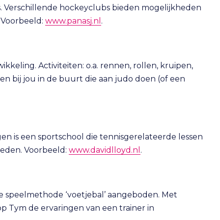
s. Verschillende hockeyclubs bieden mogelijkheden
. Voorbeeld:
www.panasj.nl
.
kkeling. Activiteiten: o.a. rennen, rollen, kruipen,
en bij jou in de buurt die aan judo doen (of een
n is een sportschool die tennisgerelateerde lessen
steden. Voorbeeld:
www.davidlloyd.nl
.
de speelmethode ‘voetjebal’ aangeboden. Met
 op Tym de ervaringen van een trainer in