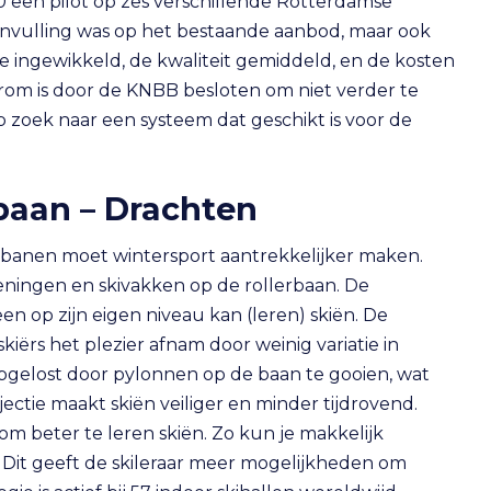
 een pilot op zes verschillende Rotterdamse
 aanvulling was op het bestaande aanbod, maar ook
atie ingewikkeld, de kwaliteit gemiddeld, en de kosten
rom is door de KNBB besloten om niet verder te
 zoek naar een systeem dat geschikt is voor de
ibaan – Drachten
erbanen moet wintersport aantrekkelijker maken.
eningen en skivakken op de rollerbaan. De
een op zijn eigen niveau kan (leren) skiën. De
iërs het plezier afnam door weinig variatie in
pgelost door pylonnen op de baan te gooien, wat
ectie maakt skiën veiliger en minder tijdrovend.
om beter te leren skiën. Zo kun je makkelijk
Dit geeft de skileraar meer mogelijkheden om