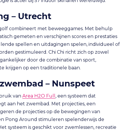
e is actief bij 57 indoor skihallen wereldwijd.
ing – Utrecht
e golf combineert met beweeggames. Met behulp
isch gemeten en verschijnen scores en prestaties
ende spellen en uitdagingen spelen, individueel of
orden gestimuleerd. Chi Chi richt zich op zowel
gankelijker door de combinatie van sport,
te krijgen op een traditionele baan.
 zwembad – Nunspeet
bruik van
Area H2O Full
, een systeem dat
gt aan het zwembad. Met projecties, een
eageren de projecties op de bewegingen van
n Pong Around stimuleren spelenderwijs de
t systeem is geschikt voor zwemlessen, recreatie