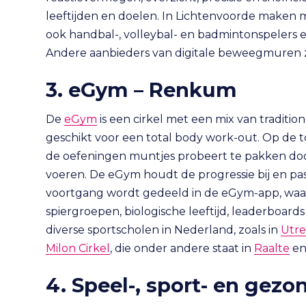
leeftijden en doelen. In Lichtenvoorde maken
ook handbal-, volleybal- en badmintonspelers e
Andere aanbieders van digitale beweegmuren 
3. eGym – Renkum
De
eGym
is een cirkel met een mix van traditi
geschikt voor een total body work-out. Op de to
de oefeningen muntjes probeert te pakken door
voeren. De eGym houdt de progressie bij en pas
voortgang wordt gedeeld in de eGym-app, waar
spiergroepen, biologische leeftijd, leaderboards
diverse sportscholen in Nederland, zoals in
Utre
Milon Cirkel
, die onder andere staat in
Raalte
e
4. Speel-, sport- en gez