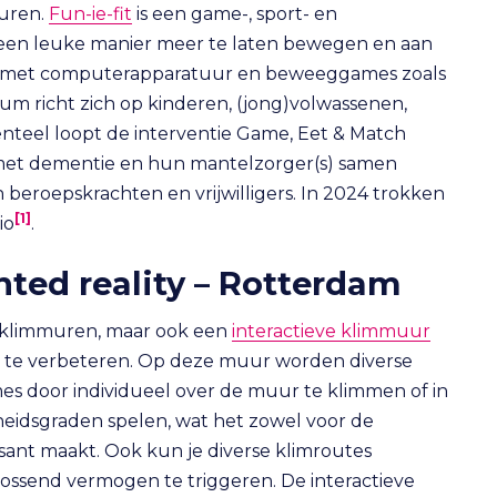
euren.
Fun-ie-fit
is een game-, sport- en
een leuke manier meer te laten bewegen en aan
t met computerapparatuur en beweeggames zoals
um richt zich op kinderen, (jong)volwassenen,
eel loopt de interventie Game, Eet & Match
 met dementie en hun mantelzorger(s) samen
beroepskrachten en vrijwilligers. In 2024 trokken
[1]
io
.
ed reality – Rotterdam
e klimmuren, maar ook een
interactieve klimmuur
te verbeteren. Op deze muur worden diverse
s door individueel over de muur te klimmen of in
heidsgraden spelen, wat het zowel voor de
ant maakt. Ook kun je diverse klimroutes
ossend vermogen te triggeren. De interactieve