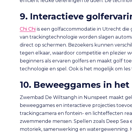
efficiënt leuke oefeningen te doen. De technologi
9. Interactieve golfervar
Chi Chi
is een golfaccommodatie in Utrecht di
van trackingtechnologie worden slagen automat
direct op schermen. Bezoekers kunnen verschill
tegen elkaar, waardoor competitie en plezier w
beginners als ervaren golfers en maakt golf toe
technologie en spel. Ook is het mogelijk om les 
10. Beweeggames in het
Zwembad De Wiltsangh in Nunspeet maakt ge
beweeggames en interactieve projecties toevoe
trackingcamera en fontein- en lichteffecten r
zwemmende mensen. Spellen zoals Deep Sea e
motoriek, samenwerking en watergewenning. He