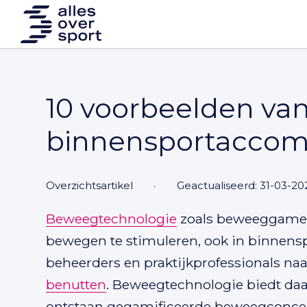
10 voorbeelden va
binnensportacco
overzichtsartikel
·
Geactualiseerd: 31-03-20
Beweegtechnologie
zoals beweeggames 
bewegen te stimuleren, ook in binnens
beheerders en praktijkprofessionals n
benutten
. Beweegtechnologie biedt daa
ontstaan gegamificeerde beweegconcepte