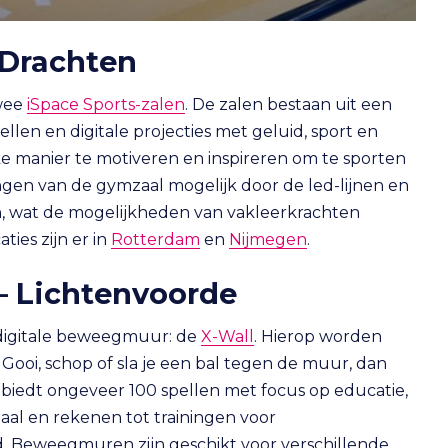
 Drachten
twee
iSpace Sports-zalen
. De zalen bestaan uit een
llen en digitale projecties met geluid, sport en
ke manier te motiveren en inspireren om te sporten
ngen van de gymzaal mogelijk door de led-lijnen en
n, wat de mogelijkheden van vakleerkrachten
ies zijn er in
Rotterdam
en
Nijmegen
.
– Lichtenvoorde
 digitale beweegmuur: de
X-Wall
. Hierop worden
Gooi, schop of sla je een bal tegen de muur, dan
e biedt ongeveer 100 spellen met focus op educatie,
 taal en rekenen tot trainingen voor
id. Beweegmuren zijn geschikt voor verschillende