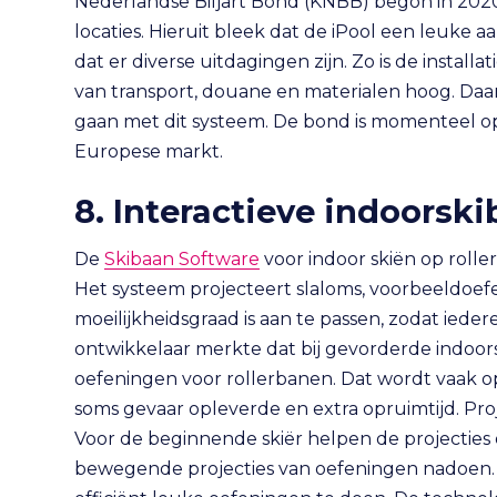
Nederlandse Biljart Bond (KNBB) begon in 2020
locaties. Hieruit bleek dat de iPool een leuke
dat er diverse uitdagingen zijn. Zo is de install
van transport, douane en materialen hoog. Daa
gaan met dit systeem. De bond is momenteel op
Europese markt.
8. Interactieve indoorsk
De
Skibaan Software
voor indoor skiën op roll
Het systeem projecteert slaloms, voorbeeldoef
moeilijkheidsgraad is aan te passen, zodat ieder
ontwikkelaar merkte dat bij gevorderde indoorsk
oefeningen voor rollerbanen. Dat wordt vaak o
soms gevaar opleverde en extra opruimtijd. Proj
Voor de beginnende skiër helpen de projecties 
bewegende projecties van oefeningen nadoen. 