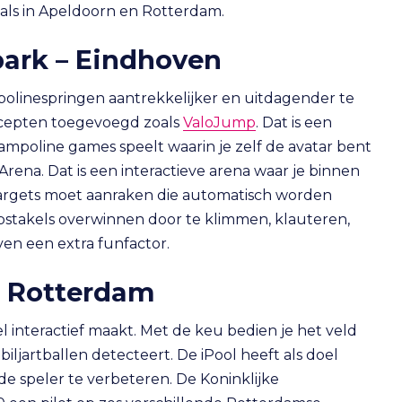
oals in Apeldoorn en Rotterdam.
epark – Eindhoven
olinespringen aantrekkelijker en uitdagender te
ncepten toegevoegd zoals
ValoJump
. Dat is een
trampoline games speelt waarin je zelf de avatar bent
rena. Dat is een interactieve arena waar je binnen
 targets moet aanraken die automatisch worden
bstakels overwinnen door te klimmen, klauteren,
n een extra funfactor.
 – Rotterdam
l interactief maakt. Met de keu bedien je het veld
iljartballen detecteert. De iPool heeft als doel
e speler te verbeteren. De Koninklijke