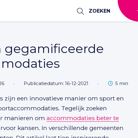
ZOEKEN
n gegamificeerde
mmodaties
Leestijd
26
·
Publicatiedatum: 16-12-2021
·
5 min
zijn een innovatieve manier om sport en
portaccommodaties. Tegelijk zoeken
aar manieren om
accommodaties beter te
rvoor kansen. In verschillende gemeenten
n. Dit artikel laat tien inspirerende