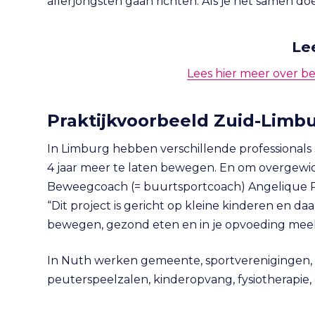
allerjongsten gaan richten. Als je het samen doe
Le
Lees hier meer over b
Praktijkvoorbeeld Zuid-Limb
In Limburg hebben verschillende professionals
4 jaar meer te laten bewegen. En om overgewich
Beweegcoach (= buurtsportcoach) Angelique R
“Dit project is gericht op kleine kinderen en daa
bewegen, gezond eten en in je opvoeding meek
In Nuth werken gemeente, sportverenigingen, d
peuterspeelzalen, kinderopvang, fysiotherapie,