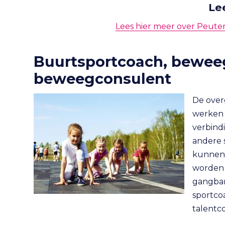
Le
Lees hier meer over Peute
Buurtsportcoach, bewee
beweegconsulent
De over
werken 
verbind
andere 
kunnen 
worden 
gangbar
sportco
talentc