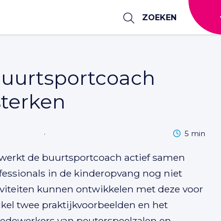
ZOEKEN
buurtsportcoach
sterken
Leestijd
·
5 min
werkt de buurtsportcoach actief samen
essionals in de kinderopvang nog niet
iviteiten kunnen ontwikkelen met deze voor
ikel twee praktijkvoorbeelden en het
edewerkers van peuterspeelzalen en