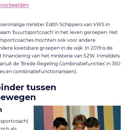
kvoorbeelden
toenmalige minister Edith Schippers van VWS in
aam ‘buurtsportcoach’ in het leven geroepen. Het
rtsportcoaches mochten ook voor andere
ere kwetsbare groepen in de wijk. In 2019 is de
financiering van het ministerie van SZW. Inmiddels
vanuit de ‘Brede Regeling Combinatiefuncties’ in 350
 en combinatiefunctionarissen).
binder tussen
 bewegen
m
tsportcoach)
zich als