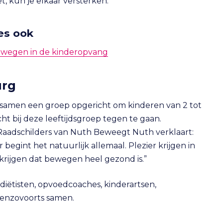
t, kun je elkaar versterken.
es ook
ewegen in de kinderopvang
urg
 samen een groep opgericht om kinderen van 2 tot
t bij deze leeftijdsgroep tegen te gaan.
aadschilders van Nuth Beweegt Nuth verklaart:
r begint het natuurlijk allemaal. Plezier krijgen in
rijgen dat bewegen heel gezond is.”
iëtisten, opvoedcoaches, kinderartsen,
 enzovoorts samen.