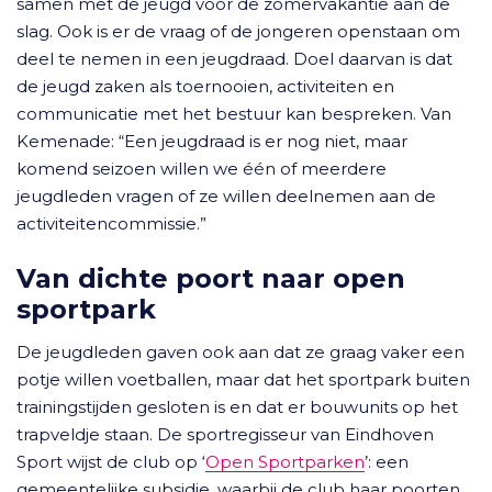
samen met de jeugd voor de zomervakantie aan de
slag. Ook is er de vraag of de jongeren openstaan om
deel te nemen in een jeugdraad. Doel daarvan is dat
de jeugd zaken als toernooien, activiteiten en
communicatie met het bestuur kan bespreken. Van
Kemenade: “Een jeugdraad is er nog niet, maar
komend seizoen willen we één of meerdere
jeugdleden vragen of ze willen deelnemen aan de
activiteitencommissie.”
Van dichte poort naar open
sportpark
De jeugdleden gaven ook aan dat ze graag vaker een
potje willen voetballen, maar dat het sportpark buiten
trainingstijden gesloten is en dat er bouwunits op het
trapveldje staan. De sportregisseur van Eindhoven
Sport wijst de club op ‘
Open Sportparken
’: een
gemeentelijke subsidie, waarbij de club haar poorten