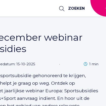
ZOEKEN
 december webinar
sidies
Leestijd
iedatum: 15-10-2025
·
1 min
 sportsubsidie gehonoreerd te krijgen,
elpt je graag op weg. Ontdek op
t jaarlijkse webinar
Europa: Sportsubsidies
+Sport aanvraag indient. En hoor uit de
 op het gebied van andere relevante