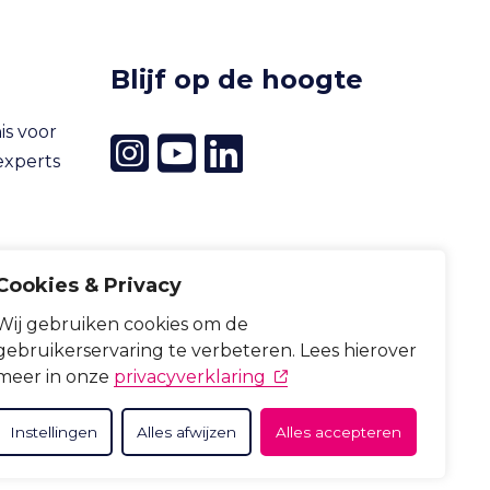
Blijf op de hoogte
is voor
experts
ie,
Cookies & Privacy
Wij gebruiken cookies om de
gebruikerservaring te verbeteren. Lees hierover
(opent in nieuw tabblad)
meer in onze
privacyverklaring
imer
Toegankelijkheid
Instellingen
Alles afwijzen
Alles accepteren