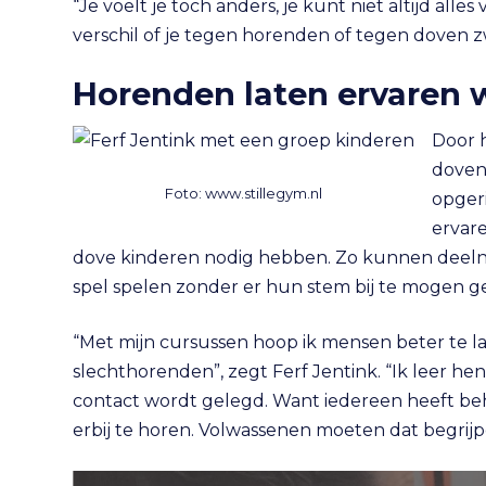
“Je voelt je toch anders, je kunt niet altijd all
verschil of je tegen horenden of tegen doven 
Horenden laten ervaren w
Door 
doven
Foto: www.stillegym.nl
opger
ervare
dove kinderen nodig hebben. Zo kunnen deelnem
spel spelen zonder er hun stem bij te mogen g
“Met mijn cursussen hoop ik mensen beter te l
slechthorenden”, zegt Ferf Jentink. “Ik leer h
contact wordt gelegd. Want iedereen heeft be
erbij te horen. Volwassenen moeten dat begrij