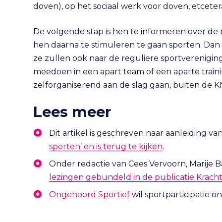
doven), op het sociaal werk voor doven, etceter
De volgende stap is hen te informeren over de 
hen daarna te stimuleren te gaan sporten. Dan 
ze zullen ook naar de reguliere sportverenigin
meedoen in een apart team of een aparte train
zelforganiserend aan de slag gaan, buiten de 
Lees meer
Dit artikel is geschreven naar aanleiding v
sporten’ en is terug te kijken
.
Onder redactie van Cees Vervoorn, Marije B
lezingen gebundeld in de publicatie Krach
(opent in nieuw tabbla
Ongehoord Sportief
wil sportparticipatie 