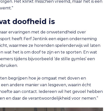
es volgen. Het klinkt misschien vreemd, maar het is een
zwemt.”
at doofheid is
haar ervaringen met de onwetendheid over
sport heeft Ferf Jentink een eigen onderneming
icht, waarmee ze horenden spelenderwijs wil laten
n wat het is om doof te zijn en te sporten. En wat
ers tijdens bijvoorbeeld ‘de stille gymles’ een
ebruiken.
aten begrijpen hoe je omgaat met doven en
en een andere manier van lesgeven, waarin écht
hoefte aan contact. Iedereen wil het gevoel hebben
pen en daar de verantwoordelijkheid voor nemen.”