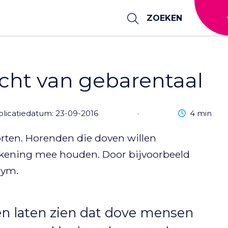
ZOEKEN
cht van gebarentaal
Leestijd
licatiedatum: 23-09-2016
·
4 min
orten. Horenden die doven willen
ekening mee houden. Door bijvoorbeeld
gym.
en laten zien dat dove mensen