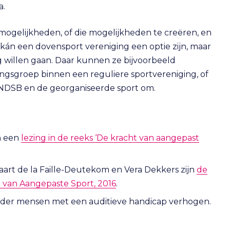
a.
mogelijkheden, of die mogelijkheden te creëren, en
kán een dovensport vereniging een optie zijn, maar
g willen gaan. Daar kunnen ze bijvoorbeeld
ingsgroep binnen een reguliere sportvereniging, of
KNDSB en de georganiseerde sport om.
an een
lezing in de reeks ‘De kracht van aangepast
aart de la Faille-Deutekom en Vera Dekkers zijn
de
t van Aangepaste Sport, 2016
.
d)
onder mensen met een auditieve handicap verhogen.