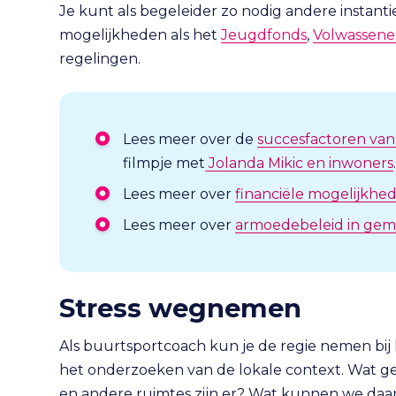
Je kunt als begeleider zo nodig andere instant
mogelijkheden als het
Jeugdfonds
,
Volwassene
regelingen.
Lees meer over de
succesfactoren van
filmpje met
Jolanda Mikic en inwoners
.
Lees meer over
financiële mogelijkhe
Lees meer over
armoedebeleid in gem
Stress wegnemen
Als buurtsportcoach kun je de regie nemen bij h
het onderzoeken van de lokale context. Wat geb
en andere ruimtes zijn er? Wat kunnen we daa