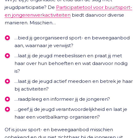
jeugdparticipatie? De
Participatietool voor buurtsport-
en jongerenwerkactiviteiten
biedt daarvoor diverse
manieren. Misschien…
…bied jij georganiseerd sport- en beweegaanbod
aan, waarnaar je verwijst?
…laat jij de jeugd meebeslissen en praat jij met
haar over hun behoeften en wat daarvoor nodig
is?
…laat jij de jeugd actief meedoen en betrek je haar
bij activiteiten?
…raadpleeg en informeer jij de jongeren?
…geef jij de jeugd verantwoordelijkheid en laat je
haar een voetbalkamp organiseren?
Of is jouw sport- en beweegaanbod misschien
onbekend en dus niet zichtbaar bij de jongeren uit