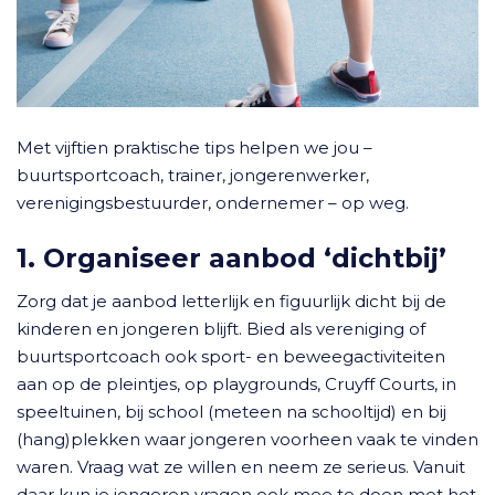
Met vijftien praktische tips helpen we jou –
buurtsportcoach, trainer, jongerenwerker,
verenigingsbestuurder, ondernemer – op weg.
1. Organiseer aanbod ‘dichtbij’
Zorg dat je aanbod letterlijk en figuurlijk dicht bij de
kinderen en jongeren blijft. Bied als vereniging of
buurtsportcoach ook sport- en beweegactiviteiten
aan op de pleintjes, op playgrounds, Cruyff Courts, in
speeltuinen, bij school (meteen na schooltijd) en bij
(hang)plekken waar jongeren voorheen vaak te vinden
waren. Vraag wat ze willen en neem ze serieus. Vanuit
daar kun je jongeren vragen ook mee te doen met het