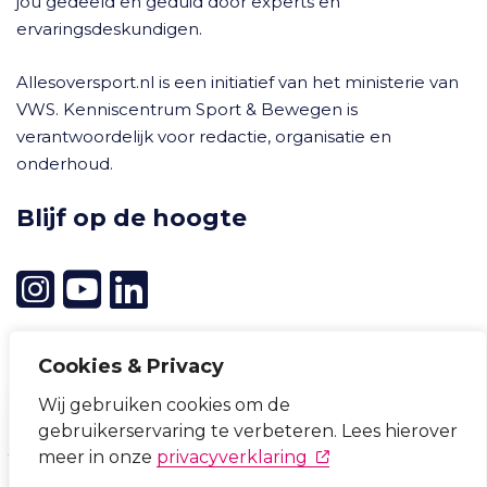
jou gedeeld en geduid door experts en
ervaringsdeskundigen.
Allesoversport.nl is een initiatief van het ministerie van
VWS. Kenniscentrum Sport & Bewegen is
verantwoordelijk voor redactie, organisatie en
onderhoud.
Blijf op de hoogte
Cookies & Privacy
Betrouwbare kennis op maat
Wij gebruiken cookies om de
Cookievoorkeuren wijzigen
ontvangen?
gebruikerservaring te verbeteren. Lees hierover
Privacyverklaring
Cookieverklaring
Disclaimer
(opent in nieuw tabb
meer in onze
privacyverklaring
Toegankelijkheid