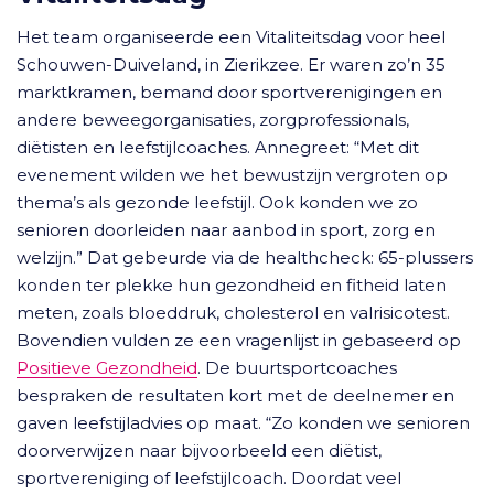
Het team organiseerde een Vitaliteitsdag voor heel
Schouwen-Duiveland, in Zierikzee. Er waren zo’n 35
marktkramen, bemand door sportverenigingen en
andere beweegorganisaties, zorgprofessionals,
diëtisten en leefstijlcoaches. Annegreet: “Met dit
evenement wilden we het bewustzijn vergroten op
thema’s als gezonde leefstijl. Ook konden we zo
senioren doorleiden naar aanbod in sport, zorg en
welzijn.” Dat gebeurde via de healthcheck: 65-plussers
konden ter plekke hun gezondheid en fitheid laten
meten, zoals bloeddruk, cholesterol en valrisicotest.
Bovendien vulden ze een vragenlijst in gebaseerd op
Positieve Gezondheid
. De buurtsportcoaches
bespraken de resultaten kort met de deelnemer en
gaven leefstijladvies op maat. “Zo konden we senioren
doorverwijzen naar bijvoorbeeld een diëtist,
sportvereniging of leefstijlcoach. Doordat veel