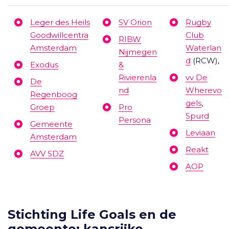
Leger des Heils
SV Orion
Rugby
Goodwillcentra
Club
RIBW
Amsterdam
Waterlan
Nijmegen
d
(RCW),
Exodus
&
Rivierenla
vv De
De
nd
Wherevo
Regenboog
gels
,
Groep
Pro
Spurd
Persona
Gemeente
Leviaan
Amsterdam
Reakt
AVV SDZ
AOP
Stichting Life Goals en de
gemeente: kansrijke