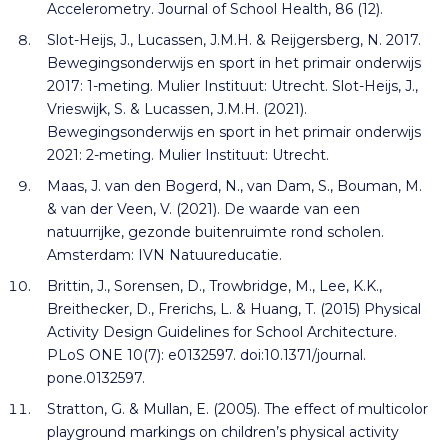
Accelerometry. Journal of School Health, 86 (12).
Slot-Heijs, J., Lucassen, J.M.H. & Reijgersberg, N. 2017.
Bewegingsonderwijs en sport in het primair onderwijs
2017: 1-meting. Mulier Instituut: Utrecht. Slot-Heijs, J.,
Vrieswijk, S. & Lucassen, J.M.H. (2021).
Bewegingsonderwijs en sport in het primair onderwijs
2021: 2-meting. Mulier Instituut: Utrecht.
Maas, J. van den Bogerd, N., van Dam, S., Bouman, M.
& van der Veen, V. (2021). De waarde van een
natuurrijke, gezonde buitenruimte rond scholen.
Amsterdam: IVN Natuureducatie.
Brittin, J., Sorensen, D., Trowbridge, M., Lee, K.K.,
Breithecker, D., Frerichs, L. & Huang, T. (2015) Physical
Activity Design Guidelines for School Architecture.
PLoS ONE 10(7): e0132597. doi:10.1371/journal.
pone.0132597.
Stratton, G. & Mullan, E. (2005). The effect of multicolor
playground markings on children’s physical activity