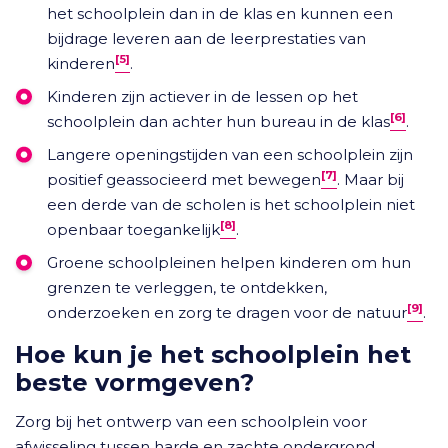
het schoolplein dan in de klas en kunnen een
bijdrage leveren aan de leerprestaties van
[5]
kinderen
.
Kinderen zijn actiever in de lessen op het
[6]
schoolplein dan achter hun bureau in de klas
.
Langere openingstijden van een schoolplein zijn
[7]
positief geassocieerd met bewegen
. Maar bij
een derde van de scholen is het schoolplein niet
[8]
openbaar toegankelijk
.
Groene schoolpleinen helpen kinderen om hun
grenzen te verleggen, te ontdekken,
[9]
onderzoeken en zorg te dragen voor de natuur
.
Hoe kun je het schoolplein het
beste vormgeven?
Zorg bij het ontwerp van een schoolplein voor
afwisseling tussen harde en zachte ondergrond,