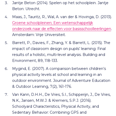
Jantje Beton (2014). Spelen op het schoolplein. Jantje
Beton: Utrecht.
Maas, J., Tauritz, R., Wal, A. van der & Hovinga, D. (2013).
Groene schoolpleinen; Een wetenschappelijk
onderzoek naar de effecten voor basisschoolleerlingen
.
Amsterdam: Vrije Universiteit.
Barrett, P., Davies, F., Zhang, Y. & Barrett, L. (2015). The
impact of classroom design on pupils’ learning: Final
results of a holistic, multi-level analysis. Building and
Environment, 89, 118-133.
Mygind, E. (2007). A comparison between children’s
physical activity levels at school and learning in an
outdoor environment. Journal of Adventure Education
& Outdoor Learning, 7(2), 161-176.
Van Kann, D.H.H., De Vries, S.I., Schipperijn, J., De Vries,
N.K., Jansen, M.W.J. & Kremers, S.P.J. (2016).
Schoolyard Characteristics, Physical Activity, and
Sedentary Behavior: Combining GPS and