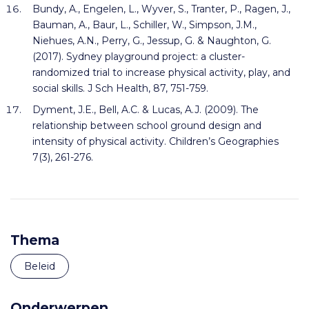
Bundy, A., Engelen, L., Wyver, S., Tranter, P., Ragen, J.,
Bauman, A., Baur, L., Schiller, W., Simpson, J.M.,
Niehues, A.N., Perry, G., Jessup, G. & Naughton, G.
(2017). Sydney playground project: a cluster-
randomized trial to increase physical activity, play, and
social skills. J Sch Health, 87, 751-759.
Dyment, J.E., Bell, A.C. & Lucas, A.J. (2009). The
relationship between school ground design and
intensity of physical activity. Children’s Geographies
7(3), 261-276.
Thema
Beleid
Onderwerpen