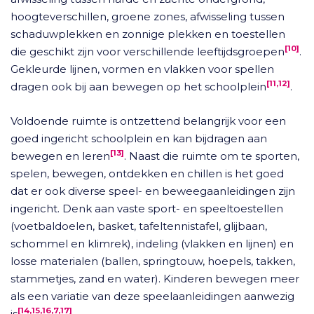
hoogteverschillen, groene zones, afwisseling tussen
schaduwplekken en zonnige plekken en toestellen
[10]
die geschikt zijn voor verschillende leeftijdsgroepen
.
Gekleurde lijnen, vormen en vlakken voor spellen
[11,12]
dragen ook bij aan bewegen op het schoolplein
.
Voldoende ruimte is ontzettend belangrijk voor een
goed ingericht schoolplein en kan bijdragen aan
[13]
bewegen en leren
. Naast die ruimte om te sporten,
spelen, bewegen, ontdekken en chillen is het goed
dat er ook diverse speel- en beweegaanleidingen zijn
ingericht. Denk aan vaste sport- en speeltoestellen
(voetbaldoelen, basket, tafeltennistafel, glijbaan,
schommel en klimrek), indeling (vlakken en lijnen) en
losse materialen (ballen, springtouw, hoepels, takken,
stammetjes, zand en water). Kinderen bewegen meer
als een variatie van deze speelaanleidingen aanwezig
[14,15,16,7,17]
is
.