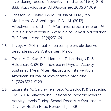
level during recess. Preventive medicine, 41(5-6), 828–
833. https://doi. org/10.1016/j.ypmed.2005.07.009.
Janssen, M., Twisk, J.W.R., Toussaint, H.M., van
Mechelen, W. & Verhagen, E.A.L.M. (2012).
Effectiveness of the PLAYgrounds programme on PA
levels during recess in 6-year-old to 12-year-old children.
Br J Sports Med, 49(4):259-64.
Tovey, H. (2011). Laat ze buiten spelen: pleidooi voor
gezonde risico’s. Antwerpen: Maklu.
Frost, M.C., Kuo, E.S., Harner, L.T., Landau, K.R. &
Baldassar, K. (2018). Increase in Physical Activity
Sustained 1 Year After Playground Intervention.
American Journal of Preventative Medicine,
54(5S2):S124–S129.
Escalante, Y., García-Hermoso, A., Backx, K. & Saavedra,
J.M. (2014). Playground Designs to Increase Physical
Activity Levels During School Recess: A Systematic
Review. Health Educ Behav. 41(2) ,138–144.