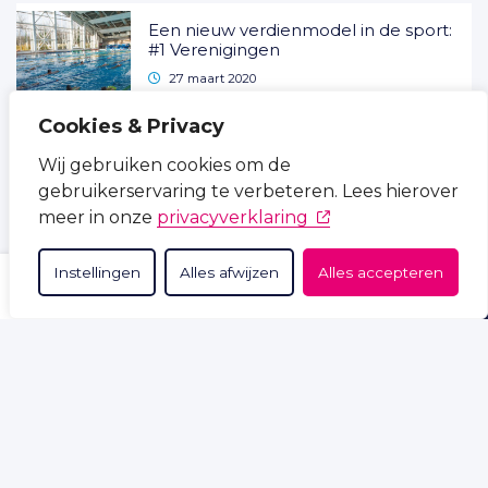
Een nieuw verdienmodel in de sport:
#1 Verenigingen
27 maart 2020
Leestijd:
5
minuten
Cookies & Privacy
Beter benutten van
Wij gebruiken cookies om de
binnensportaccommodaties: tips en
gebruikerservaring te verbeteren. Lees hierover
trucs
meer in onze
privacyverklaring
22 april 2020
Leestijd:
7
minuten
Instellingen
Alles afwijzen
Alles accepteren
ZOEKEN
THEMA'S
OVER ONS
Goed sportbestuur
vormt de basis voor de
integriteit in de sportsector. Tips voor een goed
en integer sportbestuur.