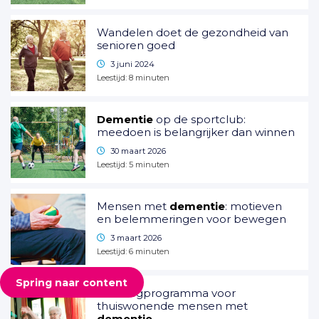
Wandelen doet de gezondheid van
senioren goed
3 juni 2024
Leestijd:
8
minuten
Dementie
op de sportclub:
meedoen is belangrijker dan winnen
30 maart 2026
Leestijd:
5
minuten
Mensen met
dementie
: motieven
en belemmeringen voor bewegen
3 maart 2026
Leestijd:
6
minuten
Spring naar content
Beweegprogramma voor
thuiswonende mensen met
dementie