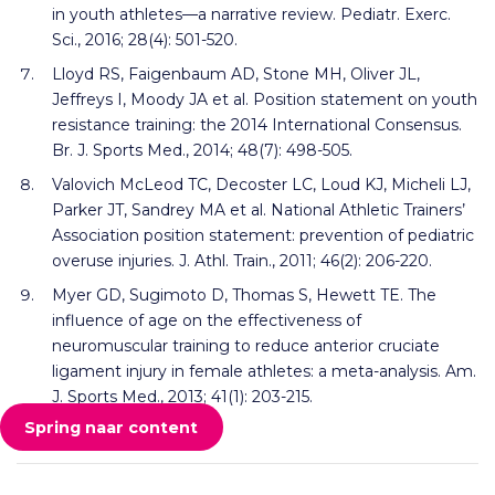
in youth athletes—a narrative review. Pediatr. Exerc.
Sci., 2016; 28(4): 501-520.
Lloyd RS, Faigenbaum AD, Stone MH, Oliver JL,
Jeffreys I, Moody JA et al. Position statement on youth
resistance training: the 2014 International Consensus.
Br. J. Sports Med., 2014; 48(7): 498-505.
Valovich McLeod TC, Decoster LC, Loud KJ, Micheli LJ,
Parker JT, Sandrey MA et al. National Athletic Trainers’
Association position statement: prevention of pediatric
overuse injuries. J. Athl. Train., 2011; 46(2): 206-220.
Myer GD, Sugimoto D, Thomas S, Hewett TE. The
influence of age on the effectiveness of
neuromuscular training to reduce anterior cruciate
ligament injury in female athletes: a meta-analysis. Am.
J. Sports Med., 2013; 41(1): 203-215.
Spring naar content