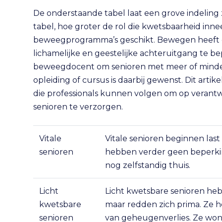
De onderstaande tabel laat een grove indeling 
tabel, hoe groter de rol die kwetsbaarheid innee
beweegprogramma’s geschikt. Bewegen heeft e
lichamelijke en geestelijke achteruitgang te b
beweegdocent om senioren met meer of minder
opleiding of cursus is daarbij gewenst. Dit arti
die professionals kunnen volgen om op verantw
senioren te verzorgen.
Vitale
Vitale senioren beginnen last
senioren
hebben verder geen beperki
nog zelfstandig thuis.
Licht
Licht kwetsbare senioren he
kwetsbare
maar redden zich prima. Ze h
senioren
van geheugenverlies. Ze wone