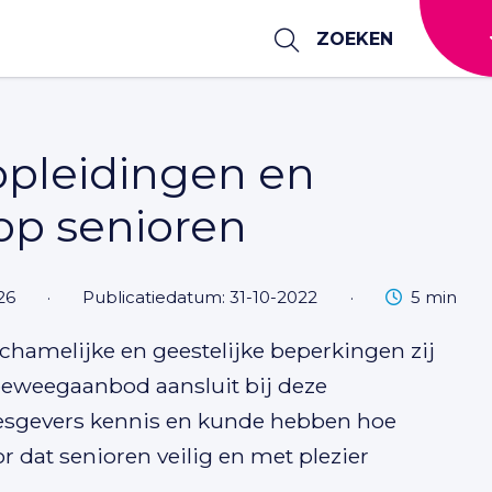
ZOEKEN
opleidingen en
op senioren
Leestijd
26
·
Publicatiedatum: 31-10-2022
·
5 min
hamelijke en geestelijke beperkingen zij
n beweegaanbod aansluit bij deze
 lesgevers kennis en kunde hebben hoe
r dat senioren veilig en met plezier