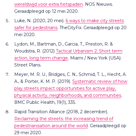
wereldwijd voor extra fietspaden
. NOS Nieuws.
Geraadpleegd op 12 mei 2020.
Luke, N. (2020, 20 mei).
6 ways to make city streets
safer for pedestrians
. TheCityFix. Geraadpleegd op 20
mei 2020.
Lydon, M., Bartman, D., Garcia, T., Preston, R. &
Woudstra, R. (2012)
Tactical Urbanism 2; Short term
action, long term change
. Miami / New York (USA):
Street Plans.
Meyer, M. R. U., Bridges, C. N., Schmid, T. L., Hecht, A.
A., & Porter, K. M. P. (2019).
Systematic review of how
play streets impact opportunities for active play,
physical activity, neighborhoods, and communities
.
BMC Public Health, 19(1), 335.
Rapid Transition Alliance (2018, 2 december).
Reclaiming the streets: the increasing trend of
pedestrianisation around the world
. Geraadpleegd op
29 mei 2020.