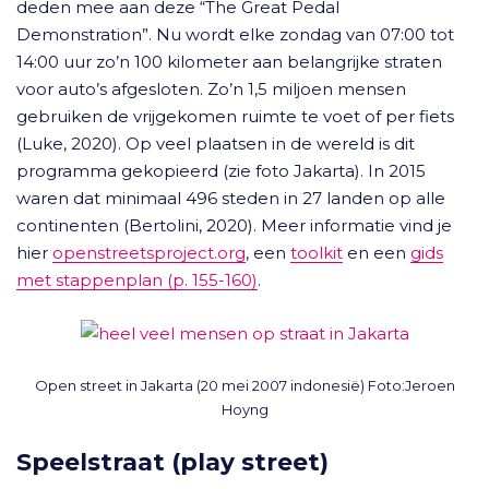
deden mee aan deze “The Great Pedal
Demonstration”. Nu wordt elke zondag van 07:00 tot
14:00 uur zo’n 100 kilometer aan belangrijke straten
voor auto’s afgesloten. Zo’n 1,5 miljoen mensen
gebruiken de vrijgekomen ruimte te voet of per fiets
(Luke, 2020). Op veel plaatsen in de wereld is dit
programma gekopieerd (zie foto Jakarta). In 2015
waren dat minimaal 496 steden in 27 landen op alle
continenten (Bertolini, 2020). Meer informatie vind je
hier
openstreetsproject.org
, een
toolkit
en een
gids
met stappenplan (p. 155-160)
.
Open street in Jakarta (20 mei 2007 indonesië) Foto:Jeroen
Hoyng
Speelstraat (play street)