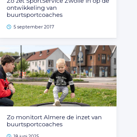
Zo zet SportService Zwolle in op de
ontwikkeling van
buurtsportcoaches
5 september 2017
Zo monitort Almere de inzet van
buurtsportcoaches
18 juni 2025