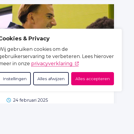
Cookies & Privacy
Wij gebruiken cookies om de
gebruikerservaring te verbeteren. Lees hierover
(opent in nieuw tabblad)
meer in onze
privacyverklaring
Vroegsignalering bij jongeren
Instellingen
Alles afwijzen
Alles accepteren
door buurtsportcoaches van
Sportief Capelle
24 februari 2025