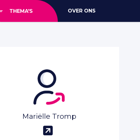
OVER ONS
THEMA'S
Mariëlle Tromp
(opent in nieuw