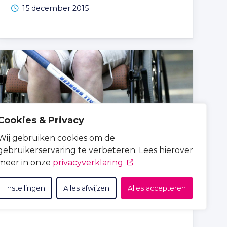
15 december 2015
Cookies & Privacy
Wij gebruiken cookies om de
gebruikerservaring te verbeteren. Lees hierover
(opent in nieuw tabblad)
meer in onze
privacyverklaring
Hoe stimuleer ik mijn patiënt om
meer te bewegen?
Instellingen
Alles afwijzen
Alles accepteren
21 december 2015