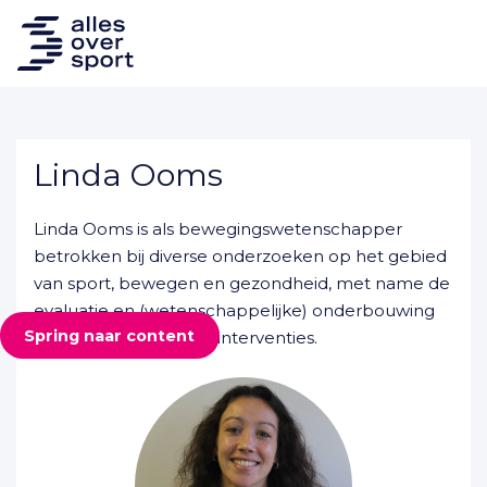
Linda Ooms
Linda Ooms is als bewegingswetenschapper
betrokken bij diverse onderzoeken op het gebied
van sport, bewegen en gezondheid, met name de
evaluatie en (wetenschappelijke) onderbouwing
Spring naar content
van sport- en beweeginterventies.