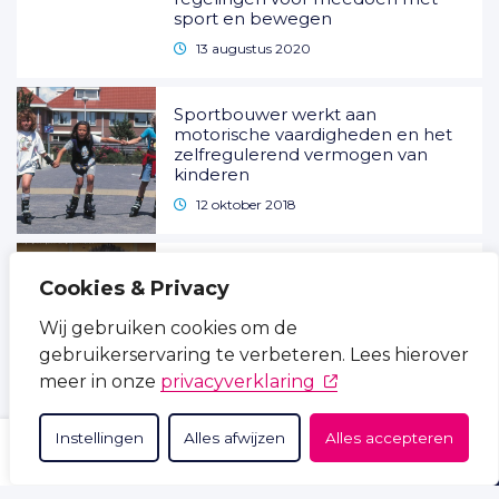
sport en bewegen
13 augustus 2020
Sportbouwer werkt aan
motorische vaardigheden en het
zelfregulerend vermogen van
kinderen
12 oktober 2018
Video: ‘Ik heb een droom om naar
Cookies & Privacy
de Olympische Spelen voor
slechtzienden te gaan’
Wij gebruiken cookies om de
12 november 2019
gebruikerservaring te verbeteren. Lees hierover
(opent in nieuw tabb
meer in onze
privacyverklaring
Zo laat je laaggeletterden
meedoen met sport en bewegen
Instellingen
Alles afwijzen
Alles accepteren
27 oktober 2020
ZOEKEN
THEMA'S
OVER ONS